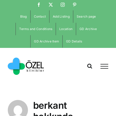
İçeriğe
Facebook
X
Instagram
Pinterest
atla
Blog
Contact
Add Listing
Search page
Terms and Conditions
Location
GD Archive
GD Archive Item
GD Details
berkant